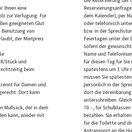
Die Reservierung der G
r Ihnen eine
Reservierungsanfrage 
lz zur Verfügung. Für
dem Kalender), per Ma
llen geeigneten Glut
oder telefonisch unte
ie Benutzung von
bzw. in der Sprechstu
rlaubt, der Mietpreis
Feiertagen unter der 
sofern der gewünschte 
ße
Name und Telefonnumm
UR/Stück und
für diesen Tag für Sie
rechtzeitig beim
spätestens um 1 Uhr n
müssen Sie spätesten
etrennt für Damen und
persönlich in der Sp
lgerecht. Dort kann
dort die Vereinbarung
unterschreiben. Gleic
n Müllsack, der in dem
70.- , für Schulklassen
en kann, wieder mit
bezahlen. Sie erhalten
für die Toilette und 
Antransport an die Hü