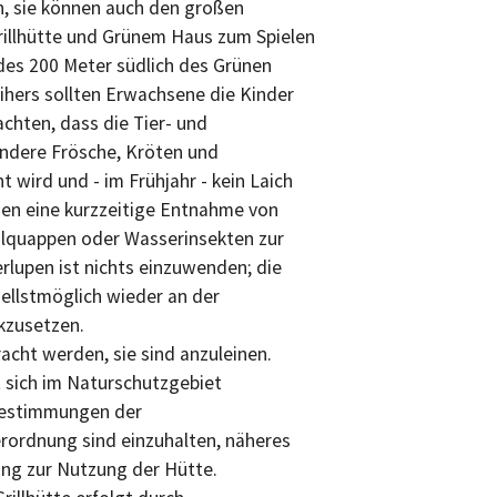
n, sie können auch den großen
rillhütte und Grünem Haus zum Spielen
des 200 Meter südlich des Grünen
hers sollten Erwachsene die Kinder
achten, dass die Tier- und
ondere Frösche, Kröten und
 wird und - im Frühjahr - kein Laich
n eine kurzzeitige Entnahme von
ulquappen oder Wasserinsekten zur
lupen ist nichts einzuwenden; die
nellstmöglich wieder an der
kzusetzen.
cht werden, sie sind anzuleinen.
t sich im Naturschutzgebiet
Bestimmungen der
rordnung sind einzuhalten, näheres
ung zur Nutzung der Hütte.