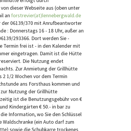
rillhütte erfolgt durch
von dieser Webseite aus (oben unter
il an
forstrevier(at)lennebergwald.de
r der 06139/370 mit Anrufbeantworter
nde : Donnerstags 16 - 18 Uhr, außer an
06139/293366. Dort werden Sie -
Termin frei ist - in den Kalender mit
er eingetragen. Damit ist die Hütte
 reserviert. Die Nutzung endet
achts. Zur Anmietung der Grillhütte
s 2 1/2 Wochen vor dem Termin
rechstunde ans Forsthaus kommen und
 zur Nutzung der Grillhütte
hzeitig ist die Benutzungsgebühr von €
 und Kindergärten € 50.- in bar zu
 die Information, wo Sie den Schlüssel
die Waldschranke (ein Auto darf zum
tte) sowie die Schubkarre trockenes