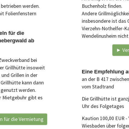
 betrieben werden.
Buchenholz finden.
mit Folienfenstern
Andere Grillmöglichke
insbesondere ist das G
Vierzehn-Nothelfer-K
ln für die
Wendelinusheim nicht 
nnebergwald ab
► Ver
 Zweckverband bei
r Grillhütte insoweit
Eine Empfehlung a
und Grillen in der
an der B 417 zwische
 Grillhütte kann dann
vom Stadtrand
r genutzt werden.
r Mietgebuhr gibt es
Die Grillhütte ist ganz
Uhr des Folgetages
Kaution 100,00 EUR - 
 für die Vermietung
Wiesbaden über folge