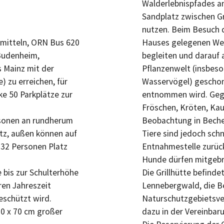
Walderlebnispfades a
Sandplatz zwischen G
nutzen. Beim Besuch 
rsmitteln, ORN Bus 620
Hauses gelegenen Wei
 Budenheim,
begleiten und darauf 
s Mainz mit der
Pflanzenwelt (insbes
) zu erreichen, für
Wasservögel) geschont
e 50 Parkplätze zur
entnommen wird. Gege
Fröschen, Kröten, Ka
ersonen an rundherum
Beobachtung in Becher
tz, außen können auf
Tiere sind jedoch sch
32 Personen Platz
Entnahmestelle zurüc
Hunde dürfen mitgebra
e bis zur Schulterhöhe
Die Grillhütte befinde
eren Jahreszeit
Lennebergwald, die 
eschützt wird.
Naturschutzgebietsve
 70 x 70 cm großer
dazu in der Vereinbar