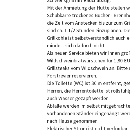
Schwenkgrill mit Rauchabzug.
Mit der Anmietung der Hütte stellen wi
Schubkarre trockenes Buchen- Brennho
die Zeit vom Anstecken bis zur zum Gri
sind ca. 1 1/2 Stunden einzuplanen. D
Grillkohle ist selbstverständlich auch e
mindert sich dadurch nicht.
Als neuen Service bieten wir Ihnen gro
Wildschweinbratwürstchen für 1,80 E
Grillsteaks vom Wildschwein an. Bitte 
Forstrevier reservieren.
Die Toilette (WC) ist 30 m entfernt, g
Herren, die Herrentoilette ist rollstuh
auch Wasser gezapft werden.
Abfälle werden im selbst mitgebrachte
vorhandenen Ständer eingehängt werd
nach Hause genommen.
Elektrischer Strom ist nicht verfügbar,