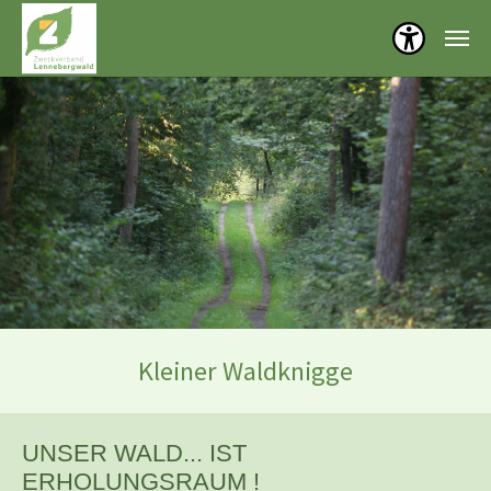
Menü öf
Zum Hauptinhalt springen
Kleiner Waldknigge
UNSER WALD... IST
ERHOLUNGSRAUM !